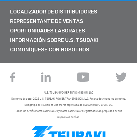
LOCALIZADOR DE DISTRIBUIDORES
REPRESENTANTE DE VENTAS
OPORTUNIDADES LABORALES
INFORMACIÓN SOBRE U.S. TSUBAKI
COMUNÍQUESE CON NOSOTROS
U.S. TSUBAKI POWER TRANSMISSION, LLC
Derechos de autor 2025
U.S. TSUBAKI POWER TRANSMISSION, LLC
. Reservados todos los derechos.
El logotipo de Tsubaki es una marca registrada de TSUBAKIMOTO CHAIN ​​CO.
Todas las demás marcas comerciales y marcas comerciales registradas son propiedad de sus
respectivos dueños.